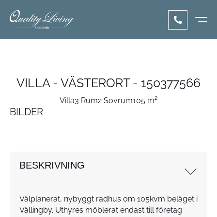
VILLA - VÄSTERORT - 150377566
Villa
3 Rum
2 Sovrum
105 m²
BILDER
BESKRIVNING
Välplanerat, nybyggt radhus om 105kvm beläget i
Vällingby. Uthyres möblerat endast till företag