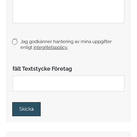
t
s
t
y
c
k
K
Jag godkänner hantering av mina uppgifter
e
r
enligt
integritetspolicy.
y
s
s
fält Textstycke Företag
r
u
t
o
r
*
Skicka