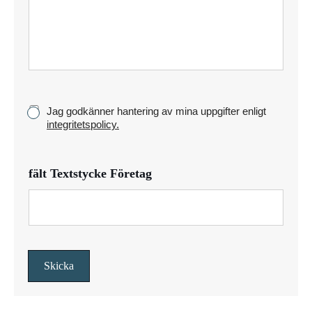
x
t
s
t
y
c
k
K
Jag godkänner hantering av mina uppgifter enligt
e
r
integritetspolicy.
y
s
s
fält Textstycke Företag
r
u
t
o
r
*
Skicka