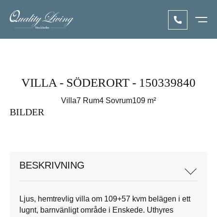
VILLA - SÖDERORT - 150339840
Villa
7 Rum
4 Sovrum
109 m²
BILDER
BESKRIVNING
Ljus, hemtrevlig villa om 109+57 kvm belägen i ett
lugnt, barnvänligt område i Enskede. Uthyres