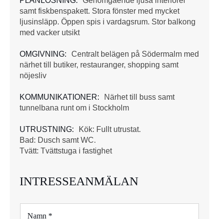
PLANLÖSNING:
Genomgående ljusa interiörer
samt fiskbenspakett. Stora fönster med mycket
ljusinsläpp. Öppen spis i vardagsrum. Stor balkong
med vacker utsikt
OMGIVNING:
Centralt belägen på Södermalm med
närhet till butiker, restauranger, shopping samt
nöjesliv
KOMMUNIKATIONER:
Närhet till buss samt
tunnelbana runt om i Stockholm
UTRUSTNING:
Kök: Fullt utrustat.
Bad: Dusch samt WC.
Tvätt: Tvättstuga i fastighet
INTRESSEANMÄLAN
N
a