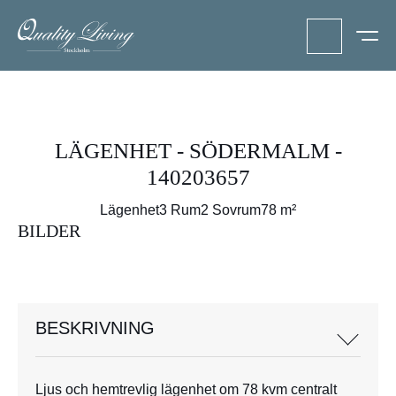
LÄGENHET - SÖDERMALM -
140203657
Lägenhet
3 Rum
2 Sovrum
78 m²
BILDER
BESKRIVNING
Ljus och hemtrevlig lägenhet om 78 kvm centralt