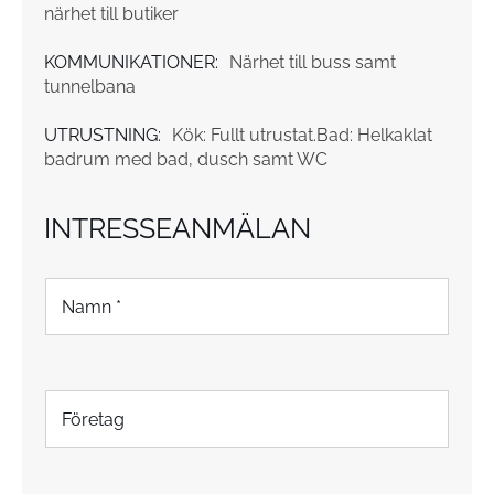
närhet till butiker
KOMMUNIKATIONER:
Närhet till buss samt
tunnelbana
UTRUSTNING:
Kök: Fullt utrustat.Bad: Helkaklat
badrum med bad, dusch samt WC
INTRESSEANMÄLAN
N
a
m
n
*
F
ö
r
e
t