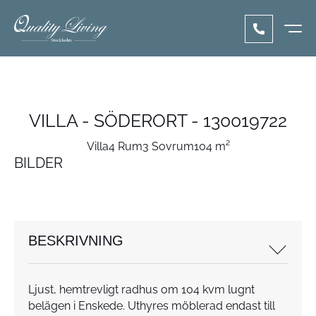
VILLA - SÖDERORT - 130019722
Villa
4 Rum
3 Sovrum
104 m²
BILDER
BESKRIVNING
Ljust, hemtrevligt radhus om 104 kvm lugnt
belägen i Enskede. Uthyres möblerad endast till