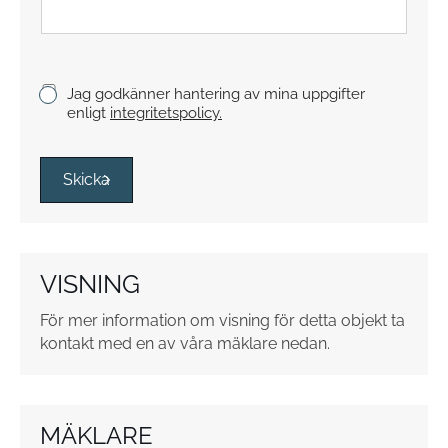
t
y
c
k
K
Jag godkänner hantering av mina uppgifter
e
r
enligt
integritetspolicy.
y
s
s
Skicka
r
u
t
o
VISNING
r
*
För mer information om visning för detta objekt ta
kontakt med en av våra mäklare nedan.
MÄKLARE