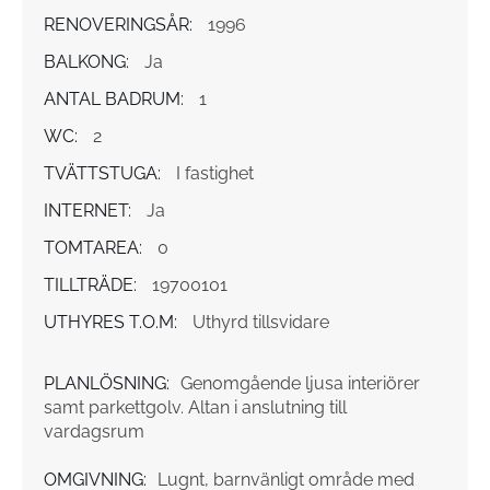
RENOVERINGSÅR:
1996
BALKONG:
Ja
ANTAL BADRUM:
1
WC:
2
TVÄTTSTUGA:
I fastighet
INTERNET:
Ja
TOMTAREA:
0
TILLTRÄDE:
19700101
UTHYRES T.O.M:
Uthyrd tillsvidare
PLANLÖSNING:
Genomgående ljusa interiörer
samt parkettgolv. Altan i anslutning till
vardagsrum
OMGIVNING:
Lugnt, barnvänligt område med