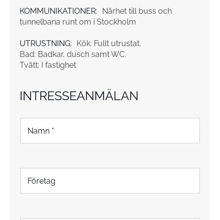
KOMMUNIKATIONER:
Närhet till buss och
tunnelbana runt om i Stockholm
UTRUSTNING:
Kök: Fullt utrustat.
Bad: Badkar, dusch samt WC.
Tvätt: I fastighet
INTRESSEANMÄLAN
N
a
m
n
*
F
ö
r
e
t