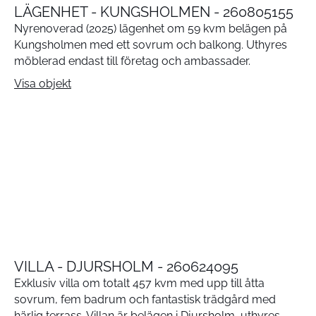
LÄGENHET - KUNGSHOLMEN - 260805155
Nyrenoverad (2025) lägenhet om 59 kvm belägen på
Kungsholmen med ett sovrum och balkong. Uthyres
möblerad endast till företag och ambassader.
Visa objekt
VILLA - DJURSHOLM - 260624095
Exklusiv villa om totalt 457 kvm med upp till åtta
sovrum, fem badrum och fantastisk trädgård med
härlig terrass. Villan är belägen i Djursholm, uthyres