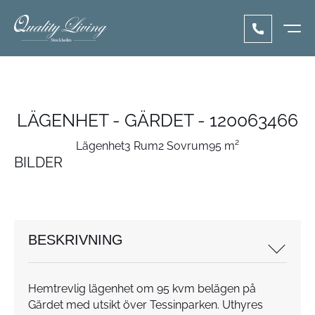
LÄGENHET - GÄRDET - 120063466
Lägenhet
3 Rum
2 Sovrum
95 m²
BILDER
BESKRIVNING
Hemtrevlig lägenhet om 95 kvm belägen på
Gärdet med utsikt över Tessinparken. Uthyres