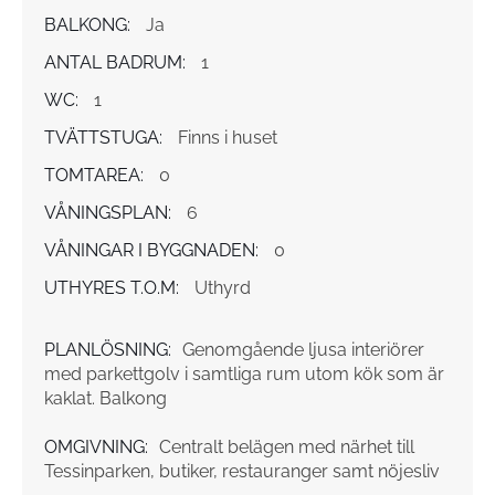
BALKONG:
Ja
ANTAL BADRUM:
1
WC:
1
TVÄTTSTUGA:
Finns i huset
TOMTAREA:
0
VÅNINGSPLAN:
6
VÅNINGAR I BYGGNADEN:
0
UTHYRES T.O.M:
Uthyrd
PLANLÖSNING:
Genomgående ljusa interiörer
med parkettgolv i samtliga rum utom kök som är
kaklat. Balkong
OMGIVNING:
Centralt belägen med närhet till
Tessinparken, butiker, restauranger samt nöjesliv