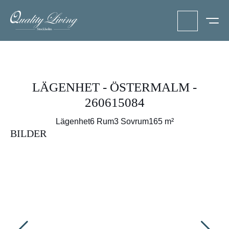
LÄGENHET - ÖSTERMALM -
260615084
Lägenhet
6 Rum
3 Sovrum
165 m²
BILDER