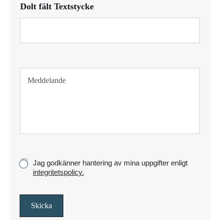
Dolt fält Textstycke
o
n
T
e
x
t
s
t
y
c
k
K
Jag godkänner hantering av mina uppgifter enligt
e
r
integritetspolicy.
y
s
s
Skicka
r