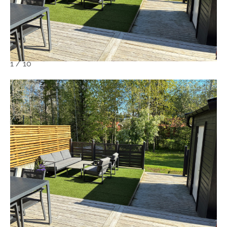
1
/
10