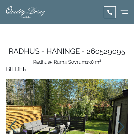
RADHUS - HANINGE - 260529095
Radhus
5 Rum
4 Sovrum
138 m²
BILDER