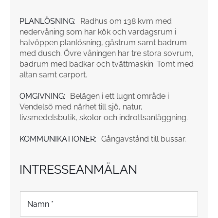
PLANLÖSNING:
Radhus om 138 kvm med
nedervåning som har kök och vardagsrum i
halvöppen planlösning, gästrum samt badrum
med dusch. Övre våningen har tre stora sovrum,
badrum med badkar och tvättmaskin. Tomt med
altan samt carport.
OMGIVNING:
Belägen i ett lugnt område i
Vendelsö med närhet till sjö, natur,
livsmedelsbutik, skolor och indrottsanläggning.
KOMMUNIKATIONER:
Gångavstånd till bussar.
INTRESSEANMÄLAN
N
a
m