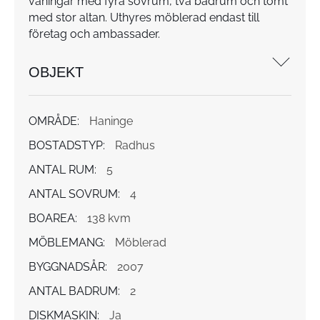
våningar med fyra sovrum, två badrum och tomt
med stor altan. Uthyres möblerad endast till
företag och ambassader.
OBJEKT
OMRÅDE:
Haninge
BOSTADSTYP:
Radhus
ANTAL RUM:
5
ANTAL SOVRUM:
4
BOAREA:
138 kvm
MÖBLEMANG:
Möblerad
BYGGNADSÅR:
2007
ANTAL BADRUM:
2
DISKMASKIN:
Ja