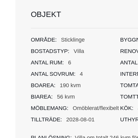
OBJEKT
OMRÅDE:
Sticklinge
BYGG
BOSTADSTYP:
Villa
RENOV
ANTAL RUM:
6
ANTAL
ANTAL SOVRUM:
4
INTER
BOAREA:
190 kvm
TOMTA
BIAREA:
56 kvm
TOMTT
MÖBLEMANG:
Omöblerat/flexibelt
KÖK:
TILLTRÄDE:
2028-08-01
UTHYR
PLANLÖSNING:
Villa om totalt 246 kvm fö