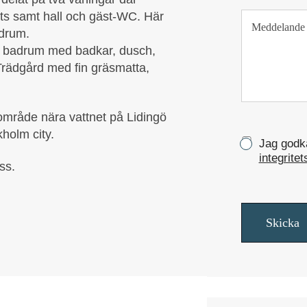
f
T
ats samt hall och gäst-WC. Här
o
e
n
adrum.
x
m, badrum med badkar, dusch,
t
Trädgård med fin gräsmatta,
s
t
y
c
t område nära vattnet på Lidingö
k
kholm city.
K
Jag godkä
e
r
integritet
ss.
y
s
s
r
Skicka
u
t
o
r
*