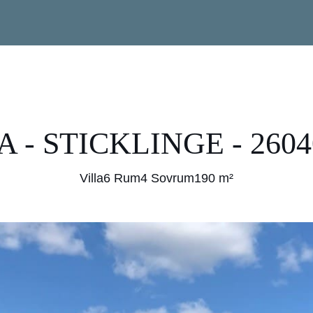
A - STICKLINGE - 2604
Villa
6 Rum
4 Sovrum
190 m²