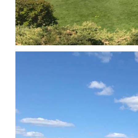
1
/
19