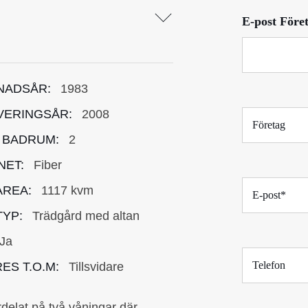
*
E-post Föret
NADSÅR:
1983
F
ERINGSÅR:
2008
ö
 BADRUM:
2
r
e
NET:
Fiber
t
E
a
REA:
1117 kvm
-
g
p
YP:
Trädgård med altan
o
Ja
s
T
t
ES T.O.M:
Tillsvidare
e
*
l
e
rdelat på två våningar där