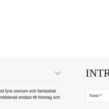
INT
ed fyra sovrum och fantastisk
N
a
möblerad endast till företag och
m
n