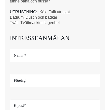
tunnelbana och bussar.
UTRUSTNING:
Kök: Fullt utrustat
Badrum: Dusch och badkar
Tvätt: Tvättmaskin i lägenhet
INTRESSEANMÄLAN
N
a
m
n
*
F
ö
r
e
t
E
a
-
g