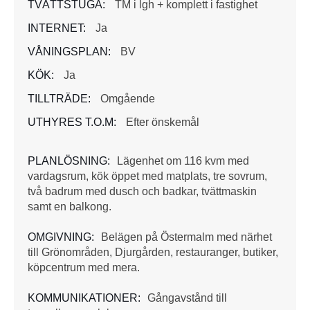
TVÄTTSTUGA:
TM i lgh + komplett i fastighet
INTERNET:
Ja
VÅNINGSPLAN:
BV
KÖK:
Ja
TILLTRÄDE:
Omgående
UTHYRES T.O.M:
Efter önskemål
PLANLÖSNING:
Lägenhet om 116 kvm med
vardagsrum, kök öppet med matplats, tre sovrum,
två badrum med dusch och badkar, tvättmaskin
samt en balkong.
OMGIVNING:
Belägen på Östermalm med närhet
till Grönområden, Djurgården, restauranger, butiker,
köpcentrum med mera.
KOMMUNIKATIONER:
Gångavstånd till