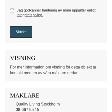
c
k
K
Jag godkänner hantering av mina uppgifter enligt
e
r
integritetspolicy.
y
s
s
Skicka
r
u
t
o
VISNING
r
*
För mer information om visning för detta objekt ta
kontakt med en av våra mäklare nedan.
MÄKLARE
Quality Living Stockholm
08-667 55 15