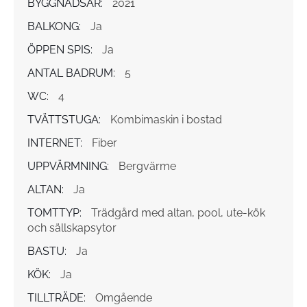
BYGGNADSÅR:
2021
BALKONG:
Ja
ÖPPEN SPIS:
Ja
ANTAL BADRUM:
5
WC:
4
TVÄTTSTUGA:
Kombimaskin i bostad
INTERNET:
Fiber
UPPVÄRMNING:
Bergvärme
ALTAN:
Ja
TOMTTYP:
Trädgård med altan, pool, ute-kök
och sällskapsytor
BASTU:
Ja
KÖK:
Ja
TILLTRÄDE:
Omgående