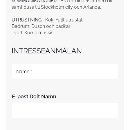
KOMMUNIKATIONER:
Bra förbindelser med bil
samt buss till Stockholm city och Arlanda.
UTRUSTNING:
Kök: Fullt utrustat
Badrum: Dusch och badkar
Tvätt: Kombimaskin
INTRESSEANMÄLAN
N
a
m
n
*
E-post Dolt Namn