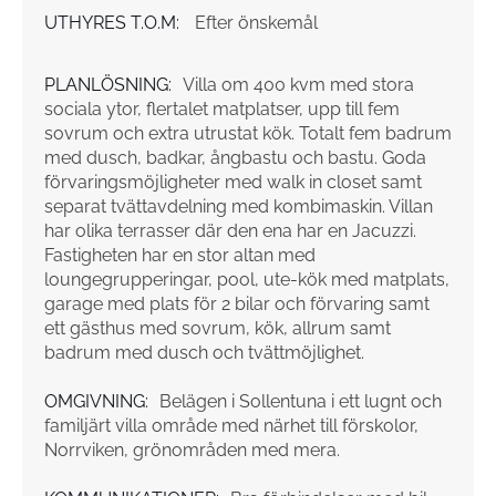
UTHYRES T.O.M:
Efter önskemål
PLANLÖSNING:
Villa om 400 kvm med stora
sociala ytor, flertalet matplatser, upp till fem
sovrum och extra utrustat kök. Totalt fem badrum
med dusch, badkar, ångbastu och bastu. Goda
förvaringsmöjligheter med walk in closet samt
separat tvättavdelning med kombimaskin. Villan
har olika terrasser där den ena har en Jacuzzi.
Fastigheten har en stor altan med
loungegrupperingar, pool, ute-kök med matplats,
garage med plats för 2 bilar och förvaring samt
ett gästhus med sovrum, kök, allrum samt
badrum med dusch och tvättmöjlighet.
OMGIVNING:
Belägen i Sollentuna i ett lugnt och
familjärt villa område med närhet till förskolor,
Norrviken, grönområden med mera.