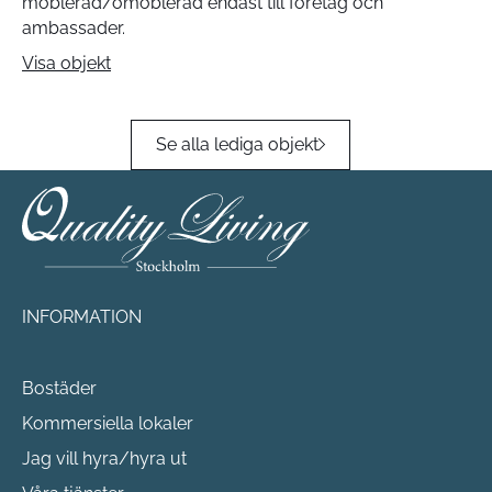
möblerad/omöblerad endast till företag och
ambassader.
Visa objekt
Se alla lediga objekt
INFORMATION
Bostäder
Kommersiella lokaler
Jag vill hyra/hyra ut