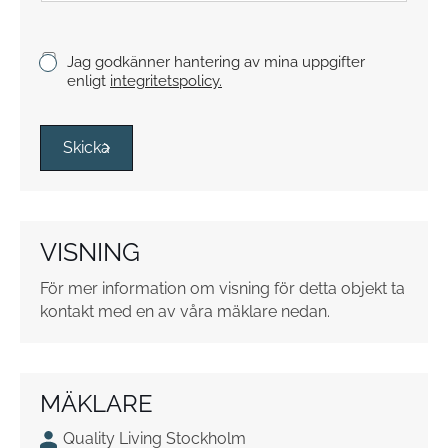
y
c
k
K
Jag godkänner hantering av mina uppgifter
e
r
enligt
integritetspolicy.
y
s
s
Skicka
r
u
t
o
VISNING
r
*
För mer information om visning för detta objekt ta
kontakt med en av våra mäklare nedan.
MÄKLARE
Quality Living Stockholm