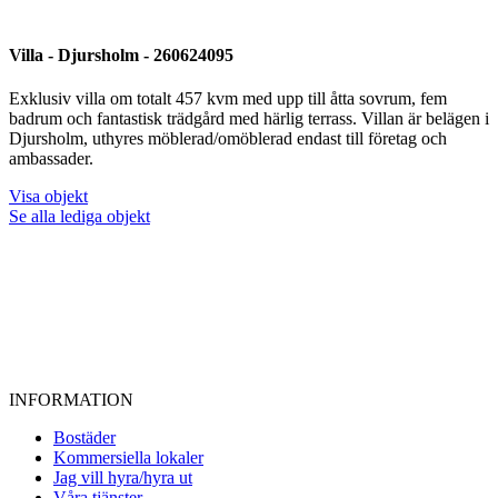
Villa - Djursholm - 260624095
Exklusiv villa om totalt 457 kvm med upp till åtta sovrum, fem
badrum och fantastisk trädgård med härlig terrass. Villan är belägen i
Djursholm, uthyres möblerad/omöblerad endast till företag och
ambassader.
Visa objekt
Se alla lediga objekt
INFORMATION
Bostäder
Kommersiella lokaler
Jag vill hyra/hyra ut
Våra tjänster