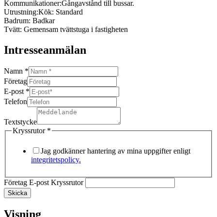
Kommunikationer:
Gångavstånd till bussar.
Utrustning:
Kök: Standard
Badrum: Badkar
Tvätt: Gemensam tvättstuga i fastigheten
Intresseanmälan
Namn
*
Företag
E-post
*
Telefon
Textstycke
Kryssrutor
*
Jag godkänner hantering av mina uppgifter enligt
integritetspolicy.
Företag E-post Kryssrutor
Skicka
Visning