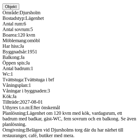
Objekt
Område:
Djursholm
Bostadstyp:
Lägenhet
Antal rum:
6
Antal sovrum:
5
Boarea:
120 kvm
Möblemang:
omöbl
Har hiss:
Ja
Byggnadsår:
1951
Balkong:
Ja
Öppen spis:
Ja
Antal badrum:
1
Wc:
1
Tvättstuga:
Tvättstuga i brf
Våningsplan:
1
Våningar i byggnaden:
3
Kök:
Ja
Tillträde:
2027-08-01
Uthyres t.o.m:
Efter önskemål
Planlösning:
Lägenhet om 120 kvm med kök, vardagsrum, ett
badrum med badkar, gäst-WC, fem sovrum och en balkong. Se även
planlösning.
Omgivning:
Belägen vid Djursholms torg där du har närhet till
restauranger, café, butiker med mera.