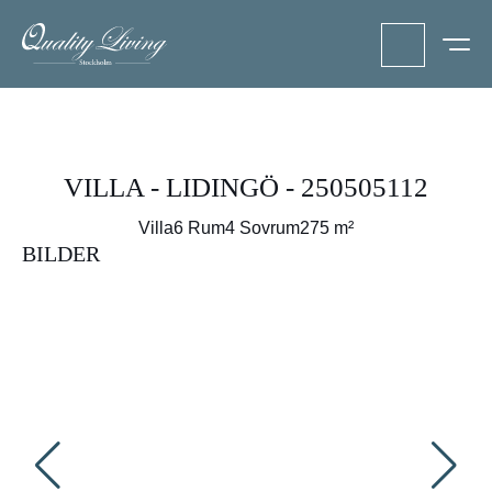
VILLA - LIDINGÖ - 250505112
Villa
6 Rum
4 Sovrum
275 m²
BILDER