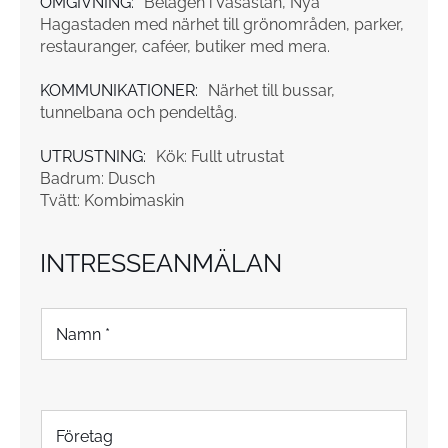
OMGIVNING:
Belägen i Vasastan, Nya
Hagastaden med närhet till grönområden, parker,
restauranger, caféer, butiker med mera.
KOMMUNIKATIONER:
Närhet till bussar,
tunnelbana och pendeltåg.
UTRUSTNING:
Kök: Fullt utrustat
Badrum: Dusch
Tvätt: Kombimaskin
INTRESSEANMÄLAN
N
a
m
n
*
F
ö