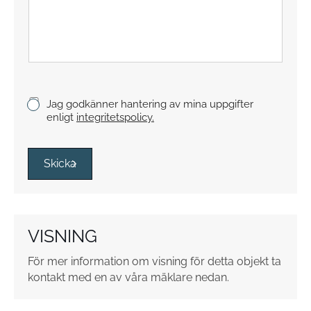
x
t
s
t
y
c
k
K
Jag godkänner hantering av mina uppgifter
e
r
enligt
integritetspolicy.
y
s
s
Skicka
r
u
t
o
VISNING
r
*
För mer information om visning för detta objekt ta
kontakt med en av våra mäklare nedan.