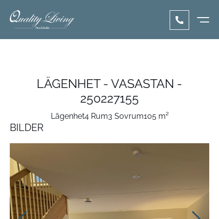
LÄGENHET - VASASTAN -
250227155
Lägenhet
4 Rum
3 Sovrum
105 m²
BILDER