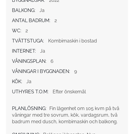
BYGGNADSÅR:
2022
BALKONG:
Ja
ANTAL BADRUM:
2
WC:
2
TVÄTTSTUGA:
Kombimaskin i bostad
INTERNET:
Ja
VÅNINGSPLAN:
6
VÅNINGAR I BYGGNADEN:
9
KÖK:
Ja
UTHYRES T.O.M:
Efter önskemål
PLANLÖSNING:
Fin lägenhet om 105 kvm på två
våningar med tre sovrum, kök, vardagsrum, två
badrum med dusch, kombimaskin och balkong.