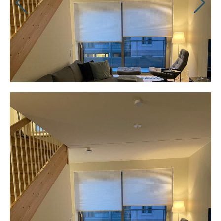
1
/
10