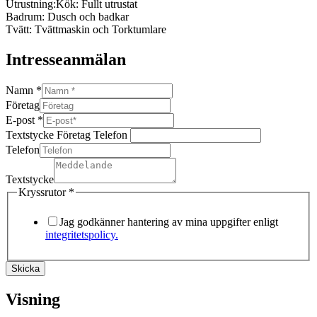
Utrustning:
Kök: Fullt utrustat
Badrum: Dusch och badkar
Tvätt: Tvättmaskin och Torktumlare
Intresseanmälan
Namn
*
Företag
E-post
*
Textstycke Företag Telefon
Telefon
Textstycke
Kryssrutor
*
Jag godkänner hantering av mina uppgifter enligt
integritetspolicy.
Skicka
Visning