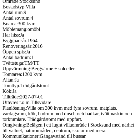
Område:
Stocksund
Bostadstyp:
Villa
Antal rum:
9
Antal sovrum:
4
Boarea:
300 kvm
Möblemang:
omöbl
Har hiss:
Ja
Byggnadsår:
1964
Renoveringsår:
2016
Öppen spis:
Ja
Antal badrum:
1
Tvättstuga:
TM/TT
Uppvärmning:
Bergvärme + solceller
Tomtarea:
1200 kvm
Altan:
Ja
Tomttyp:
Trädgårdstomt
Kök:
Ja
Tillträde:
2027-07-01
Uthyres t.o.m:
Tillsvidare
Planlösning:
Villa om 300 kvm med fyra sovrum, matplats,
vardagsrum, kök, badrum med dusch och badkar, tvättmaskin och
torktumlare. Trädgårdstomt med uppfart.
Omgivning:
Belägen i ett lugnt villaområde i Stocksund med närhet
till vattnet, naturområden, centrum, skolor med mera.
Kommunikationer:
Gångavstånd till bussar.