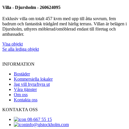
Villa - Djursholm - 260624095
Exklusiv villa om totalt 457 kvm med upp till åtta sovrum, fem
badrum och fantastisk trädgård med härlig terrass. Villan är belägen i
Djursholm, uthyres möblerad/omöblerad endast till företag och
ambassader.
Visa objekt
Se alla lediga objekt
INFORMATION
Bostäder
Kommersiella lokaler
Jag vill hyra/hyra ut
Våra tjänster
Om oss
Kontakta oss
KONTAKTA OSS
08-667 55 15
info@qlstockholm.com