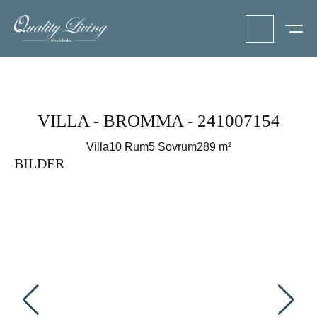
VILLA - BROMMA - 241007154
Villa
10 Rum
5 Sovrum
289 m²
BILDER