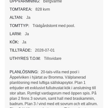
UPPVÄRMNING:
Bergvärme
TOMTAREA:
828 kvm
ALTAN:
Ja
TOMTTYP:
Trädgårdstomt med pool.
LARM:
Ja
KÖK:
Ja
TILLTRÄDE:
2028-07-01
UTHYRES T.O.M:
Tillsvidare
PLANLÖSNING:
20-tals-villa med pool i
Äppelviken i hjärtat av Bromma. Välplanerad
planlösning med luftiga sällskapsytor. Plan 1
erbjuder ett exklusivt fullutrustat kök i anslutning till
stor altan. Rymligt vardagsrum med öppen spis. På
plan 2 finns 3 sovrum, samt hall med braskammin,
badrum. Plan 3 / vind med ett sovrum och ett allrum.