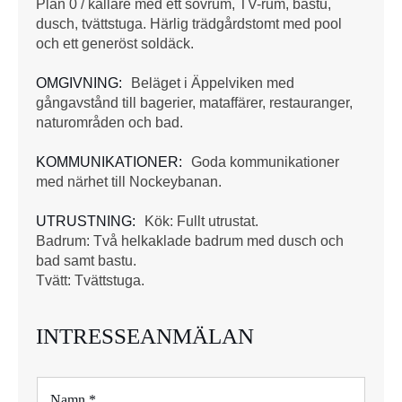
Plan 0 / källare med ett sovrum, TV-rum, bastu,
dusch, tvättstuga. Härlig trädgårdstomt med pool
och ett generöst soldäck.
OMGIVNING:
Beläget i Äppelviken med
gångavstånd till bagerier, mataffärer, restauranger,
naturområden och bad.
KOMMUNIKATIONER:
Goda kommunikationer
med närhet till Nockeybanan.
UTRUSTNING:
Kök: Fullt utrustat.
Badrum: Två helkaklade badrum med dusch och
bad samt bastu.
Tvätt: Tvättstuga.
INTRESSEANMÄLAN
N