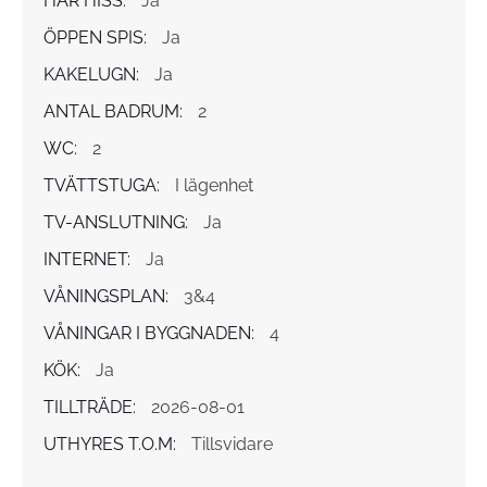
HAR HISS:
Ja
ÖPPEN SPIS:
Ja
KAKELUGN:
Ja
ANTAL BADRUM:
2
WC:
2
TVÄTTSTUGA:
I lägenhet
TV-ANSLUTNING:
Ja
INTERNET:
Ja
VÅNINGSPLAN:
3&4
VÅNINGAR I BYGGNADEN:
4
KÖK:
Ja
TILLTRÄDE:
2026-08-01
UTHYRES T.O.M:
Tillsvidare