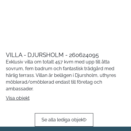
VILLA - DJURSHOLM - 260624095
Exklusiv villa om totalt 457 kvm med upp till åtta
sovrum, fem badrum och fantastisk trädgård med
härlig terrass. Villan är belägen i Djursholm, uthyres
möblerad/omöblerad endast till företag och
ambassader.
Visa objekt
Se alla lediga objekt