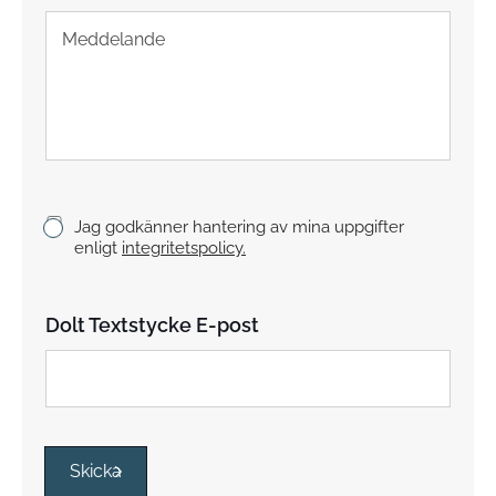
f
T
o
e
n
x
t
s
t
y
c
k
K
Jag godkänner hantering av mina uppgifter
e
r
enligt
integritetspolicy.
y
s
s
Dolt Textstycke E-post
r
u
t
o
r
*
Skicka