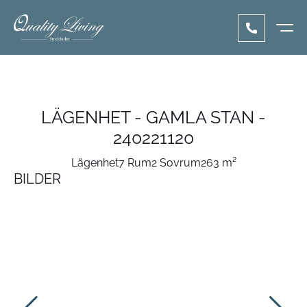
LÄGENHET - GAMLA STAN -
240221120
Lägenhet
7 Rum
2 Sovrum
263 m²
BILDER