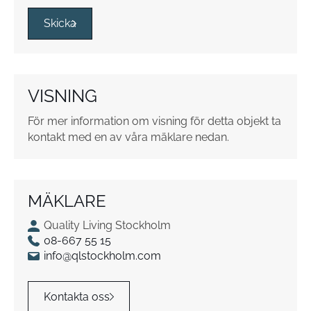
s
s
Skicka
r
u
t
o
VISNING
r
*
För mer information om visning för detta objekt ta
kontakt med en av våra mäklare nedan.
MÄKLARE
Quality Living Stockholm
08-667 55 15
info@qlstockholm.com
Kontakta oss