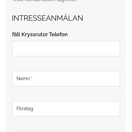
INTRESSEANMÄLAN
fält Kryssrutor Telefon
N
a
m
n
*
F
ö
r
e
t