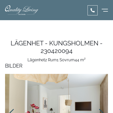
LÄGENHET - KUNGSHOLMEN -
230420094
Lägenhet
2 Rum
1 Sovrum
44 m²
BILDER