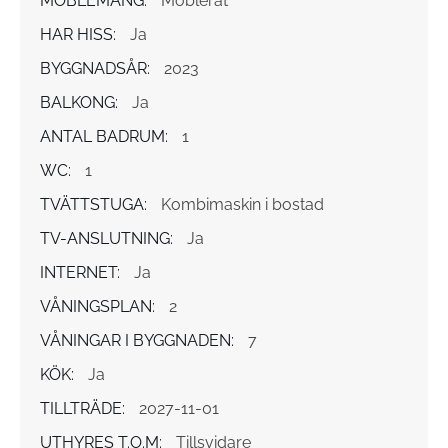
MÖBLEMANG:
Möblerat
HAR HISS:
Ja
BYGGNADSÅR:
2023
BALKONG:
Ja
ANTAL BADRUM:
1
WC:
1
TVÄTTSTUGA:
Kombimaskin i bostad
TV-ANSLUTNING:
Ja
INTERNET:
Ja
VÅNINGSPLAN:
2
VÅNINGAR I BYGGNADEN:
7
KÖK:
Ja
TILLTRÄDE:
2027-11-01
UTHYRES T.O.M:
Tillsvidare