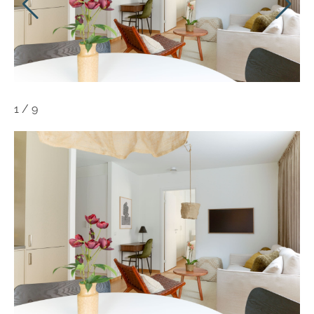
1
/
9