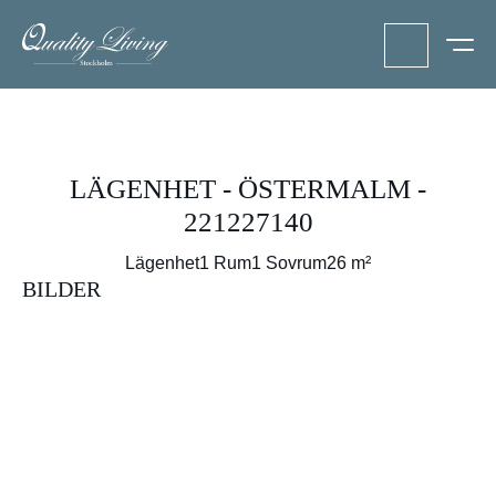
LÄGENHET - ÖSTERMALM -
221227140
Lägenhet
1 Rum
1 Sovrum
26 m²
BILDER