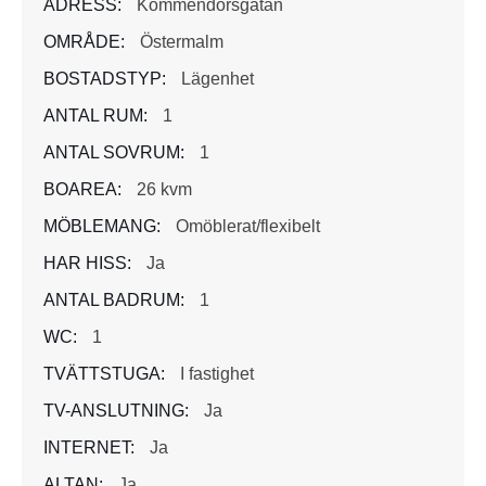
ADRESS:
Kommendörsgatan
OMRÅDE:
Östermalm
BOSTADSTYP:
Lägenhet
ANTAL RUM:
1
ANTAL SOVRUM:
1
BOAREA:
26 kvm
MÖBLEMANG:
Omöblerat/flexibelt
HAR HISS:
Ja
ANTAL BADRUM:
1
WC:
1
TVÄTTSTUGA:
I fastighet
TV-ANSLUTNING:
Ja
INTERNET:
Ja
ALTAN:
Ja