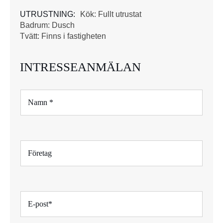
UTRUSTNING:
Kök: Fullt utrustat
Badrum: Dusch
Tvätt: Finns i fastigheten
INTRESSEANMÄLAN
N
a
m
n
*
F
ö
r
e
t
E
a
-
g
p