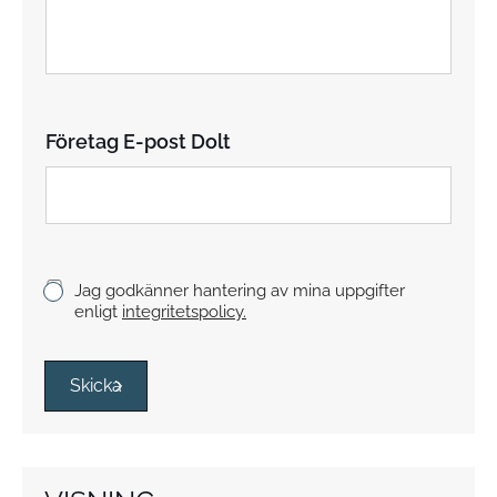
t
s
t
y
c
k
Företag E-post Dolt
e
K
Jag godkänner hantering av mina uppgifter
r
enligt
integritetspolicy.
y
s
s
Skicka
r
u
t
o