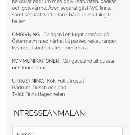
helkaklat badrum med golv i natursten, badkar
och golvvärme. Även separat gäst-WC finns,
samt separat tvättpelare, båda i anslutning till
hallen.
OMGIVNING:
Belägen i ett lugnt område på
Östermalm med närhet till parker, restauranger,
livsmedelsbutik, caféer med mera.
KOMMUNIKATIONER:
Gångavstånd till bussar
och tunnelbana.
UTRUSTNING:
Kök: Full utrustat
Badrum: Dusch och bad
Tvätt: Finns i lägenheten
INTRESSEANMÄLAN
N