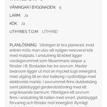
VÅNINGAR I BYGGNADEN:
5
LARM:
Ja
KÖK:
Ja
UTHYRES T.O.M:
UTHYRD
PLANLÖSNING:
Våningen är bra planerad, invid
entrén möts man utav ett nyligen renoverat kök
med matplats. I anslutning till köket ligger
vardagsrummet som tillsammans skapar 4
fönster i fil. Bostaden har tre sovrum. Master
bedroom ligger ut mot en mycket lugn innergård,
med utgång till en stor balkong i sydöstläge med
elektronisk markis. I sovrummet finns dubbelsäng
samt platsbyggd garderobslösning med ett
angränsande barnrum. Ytterligare ett sovrum
finns i anslutning till hallen med smart, platsbyggd
förvaring och fönster mot innergård. Rymligt