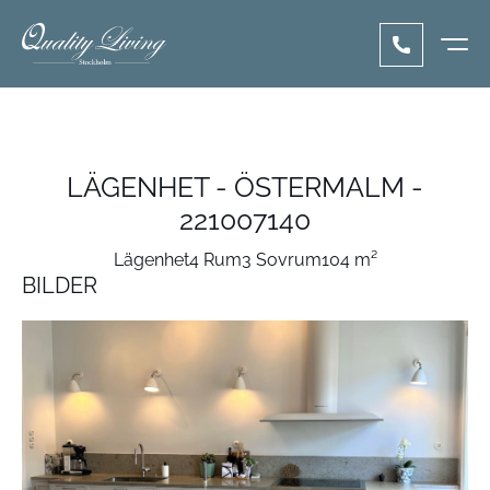
LÄGENHET - ÖSTERMALM -
221007140
Lägenhet
4 Rum
3 Sovrum
104 m²
BILDER