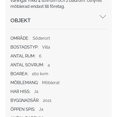
våningar med 4 sovrum och 2 badrum. Uthyres
möblerad endast till företag.
OBJEKT
OMRÅDE:
Söderort
BOSTADSTYP:
Villa
ANTAL RUM:
6
ANTAL SOVRUM:
4
BOAREA:
160 kvm
MÖBLEMANG:
Möblerat
HAR HISS:
Ja
BYGGNADSÅR:
2021
ÖPPEN SPIS:
Ja