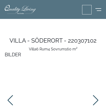
VILLA - SÖDERORT - 220307102
Villa
6 Rum
4 Sovrum
160 m²
BILDER