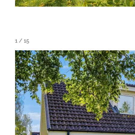
1
/
15