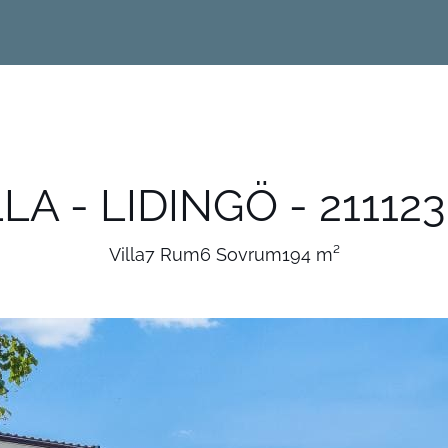
LLA - LIDINGÖ - 211123
Villa
7 Rum
6 Sovrum
194 m²