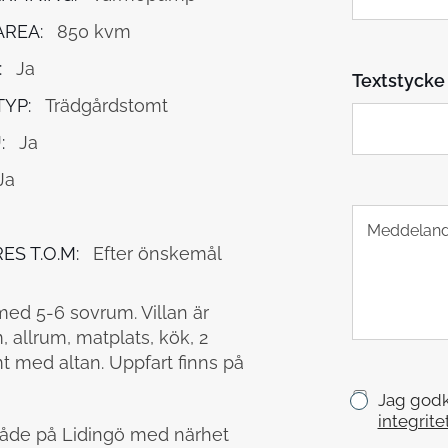
*
l
REA:
850 kvm
e
f
:
Ja
Textstycke 
o
n
YP:
Trädgårdstomt
:
Ja
Ja
T
e
ES T.O.M:
Efter önskemål
x
t
s
med 5-6 sovrum. Villan är
t
, allrum, matplats, kök, 2
y
c
t med altan. Uppfart finns på
k
K
Jag godk
e
r
integrite
mråde på Lidingö med närhet
y