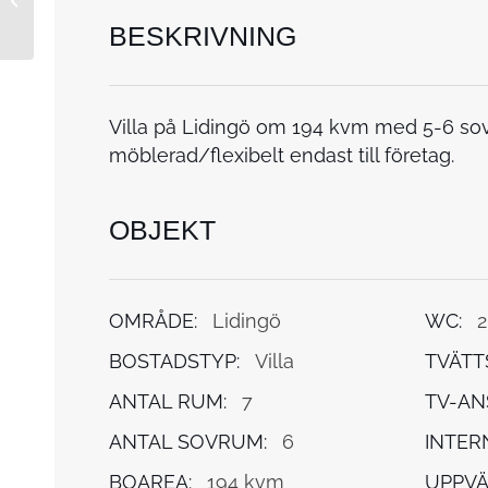
BESKRIVNING
Villa på Lidingö om 194 kvm med 5-6 so
möblerad/flexibelt endast till företag.
OBJEKT
OMRÅDE:
Lidingö
WC:
2
BOSTADSTYP:
Villa
TVÄTT
ANTAL RUM:
7
TV-AN
ANTAL SOVRUM:
6
INTER
BOAREA:
194 kvm
UPPVÄ