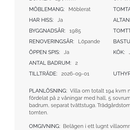
MÖBLEMANG:
Möblerat
TOMTA
HAR HISS:
Ja
ALTAN
BYGGNADSÅR:
1985
TOMTT
RENOVERINGSÅR:
Löpande
BASTU
ÖPPEN SPIS:
Ja
KÖK:
ANTAL BADRUM:
2
TILLTRÄDE:
2026-09-01
UTHYR
PLANLÖSNING:
Villa om totalt 194 kvm 
fördelat på 2 våningar med hall, 5 sovrum
badrum, separat tvättstuga. Trädgårdstom
tomten.
OMGIVNING:
Belägen i ett lugnt villao