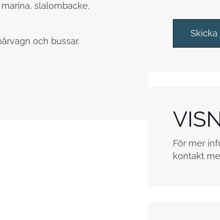
, marina, slalombacke,
s
s
r
Skicka
u
pårvagn och bussar.
t
o
r
*
VIS
För mer inf
kontakt me