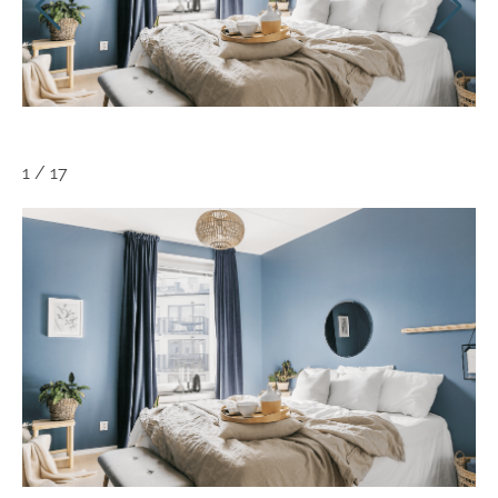
1
/
17