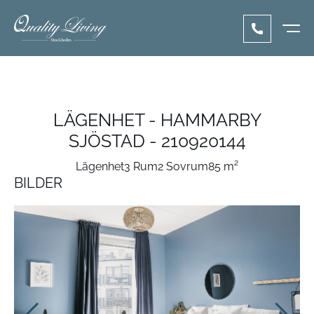
LÄGENHET - HAMMARBY
SJÖSTAD - 210920144
Lägenhet
3 Rum
2 Sovrum
85 m²
BILDER