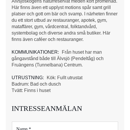
Älvsjöskogens naturreservat meden kort promenad.
Här finns även ett upplyst motions spår samt grill
platser och gott om bär och svamp. I närheten finner
du ett stort utbud av restauranger, apotek, gym,
mataffärer, gym, vårdcentral, folktandvård,
systembolag och diverse andra små butiker. Här
finns även caféer och restauranger.
KOMMUNIKATIONER:
Från huset har man
gångavstånd både till Älvsjö (Pendeltåg) och
Fruängens (Tunnelbana) Centrum.
UTRUSTNING:
Kök: Fullt utrustat
Badrum: Bad och dusch
Tvätt: Finns i huset
INTRESSEANMÄLAN
N