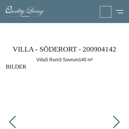
VILLA - SÖDERORT - 200904142
Villa
5 Rum
3 Sovrum
140 m²
BILDER