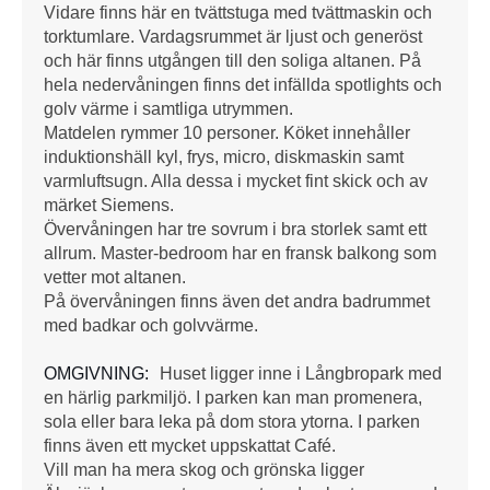
Vidare finns här en tvättstuga med tvättmaskin och
torktumlare. Vardagsrummet är ljust och generöst
och här finns utgången till den soliga altanen. På
hela nedervåningen finns det infällda spotlights och
golv värme i samtliga utrymmen.
Matdelen rymmer 10 personer. Köket innehåller
induktionshäll kyl, frys, micro, diskmaskin samt
varmluftsugn. Alla dessa i mycket fint skick och av
märket Siemens.
Övervåningen har tre sovrum i bra storlek samt ett
allrum. Master-bedroom har en fransk balkong som
vetter mot altanen.
På övervåningen finns även det andra badrummet
med badkar och golvvärme.
OMGIVNING:
Huset ligger inne i Långbropark med
en härlig parkmiljö. I parken kan man promenera,
sola eller bara leka på dom stora ytorna. I parken
finns även ett mycket uppskattat Café.
Vill man ha mera skog och grönska ligger