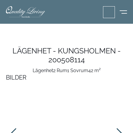
LÄGENHET - KUNGSHOLMEN -
200508114
Lägenhet
2 Rum
1 Sovrum
42 m²
BILDER