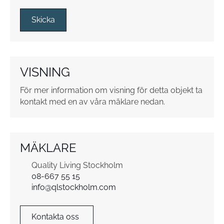
s
s
Skicka
r
u
t
o
VISNING
r
*
För mer information om visning för detta objekt ta
kontakt med en av våra mäklare nedan.
MÄKLARE
Quality Living Stockholm
08-667 55 15
info@qlstockholm.com
Kontakta oss