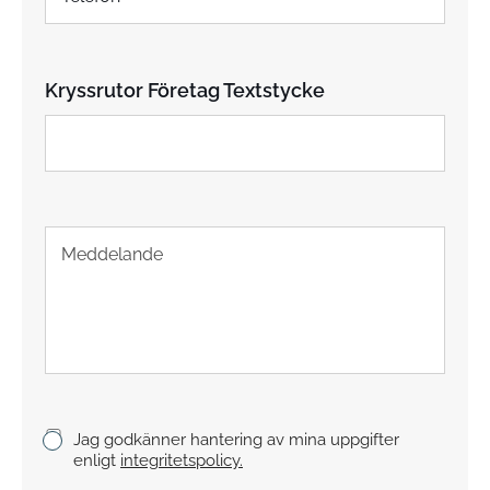
e
*
l
e
f
Kryssrutor Företag Textstycke
o
n
T
e
x
t
s
t
y
c
k
K
Jag godkänner hantering av mina uppgifter
e
r
enligt
integritetspolicy.
y