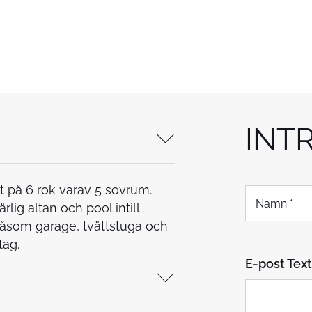
INT
t på 6 rok varav 5 sovrum.
N
a
g altan och pool intill
m
såsom garage, tvättstuga och
n
tag.
*
E-post Text