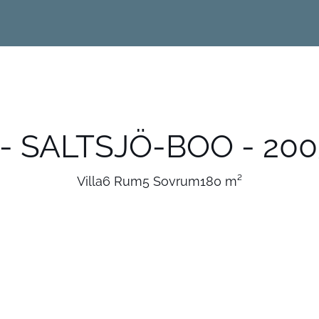
 - SALTSJÖ-BOO - 200
Villa
6 Rum
5 Sovrum
180 m²