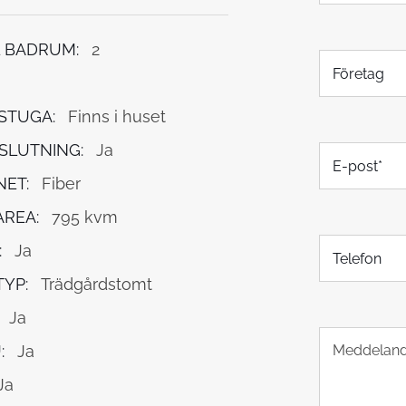
 BADRUM:
2
F
ö
r
e
STUGA:
Finns i huset
t
SLUTNING:
Ja
E
a
-
g
NET:
Fiber
p
o
REA:
795 kvm
s
T
t
:
Ja
e
*
l
YP:
Trädgårdstomt
e
Ja
f
T
o
:
Ja
e
n
x
Ja
t