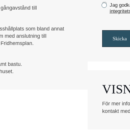
K
Jag godkä
e
 gångavstånd till
r
integritet
y
s
usshållplats som bland annat
s
r
m med anslutning till
Skicka
u
l Fridhemsplan.
t
o
r
mt bastu.
*
dhuset.
VIS
För mer info
kontakt med