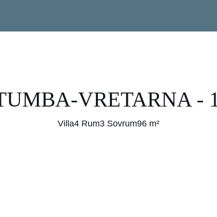
 TUMBA-VRETARNA - 1
Villa
4 Rum
3 Sovrum
96 m²