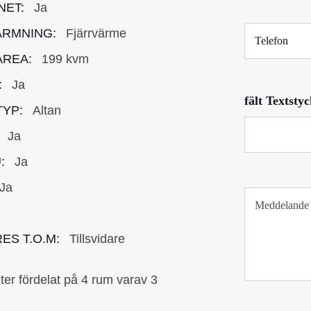
o
NET:
Ja
s
T
t
RMNING:
Fjärrvärme
e
*
l
REA:
199 kvm
e
:
Ja
f
fält Textsty
o
YP:
Altan
n
Ja
:
Ja
Ja
T
e
x
t
ES T.O.M:
Tillsvidare
s
t
r fördelat på 4 rum varav 3
y
c
k