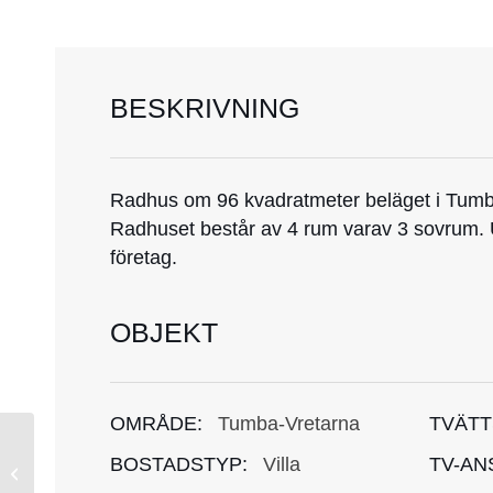
BESKRIVNING
Radhus om 96 kvadratmeter beläget i Tumb
Radhuset består av 4 rum varav 3 sovrum. U
företag.
OBJEKT
OMRÅDE:
Tumba-Vretarna
TVÄTT
BOSTADSTYP:
Villa
TV-AN
190702145