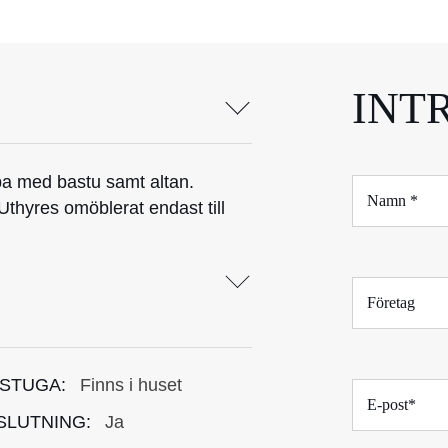
INT
a med bastu samt altan.
N
a
thyres omöblerat endast till
m
n
*
F
ö
r
e
t
STUGA:
Finns i huset
E
a
-
g
SLUTNING:
Ja
p