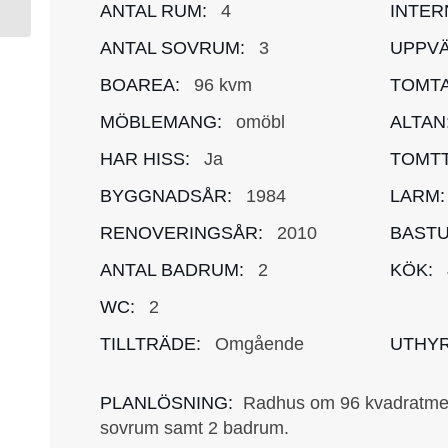
ANTAL RUM:
4
INTER
ANTAL SOVRUM:
3
UPPVÄ
BOAREA:
96 kvm
TOMTA
MÖBLEMANG:
omöbl
ALTAN
HAR HISS:
Ja
TOMTT
BYGGNADSÅR:
1984
LARM:
RENOVERINGSÅR:
2010
BASTU
ANTAL BADRUM:
2
KÖK:
WC:
2
TILLTRÄDE:
Omgående
UTHYR
PLANLÖSNING:
Radhus om 96 kvadratmete
sovrum samt 2 badrum.