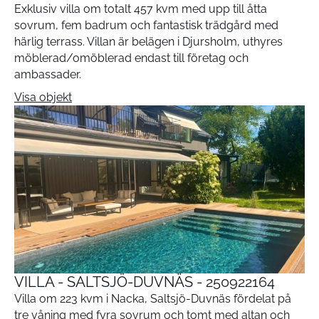
Exklusiv villa om totalt 457 kvm med upp till åtta
sovrum, fem badrum och fantastisk trädgård med
härlig terrass. Villan är belägen i Djursholm, uthyres
möblerad/omöblerad endast till företag och
ambassader.
Visa objekt
VILLA - SALTSJÖ-DUVNÄS - 250922164
Villa om 223 kvm i Nacka, Saltsjö-Duvnäs fördelat på
tre våning med fyra sovrum och tomt med altan och