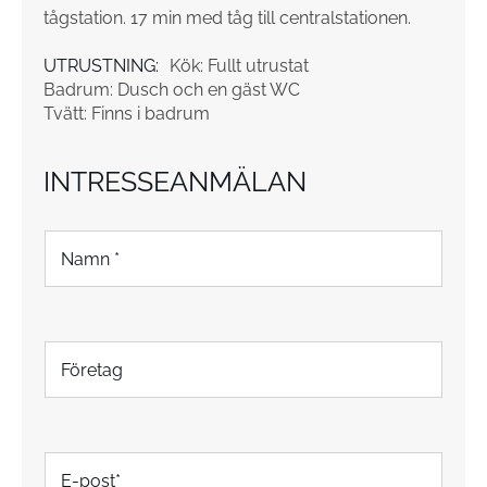
tågstation. 17 min med tåg till centralstationen.
UTRUSTNING:
Kök: Fullt utrustat
Badrum: Dusch och en gäst WC
Tvätt: Finns i badrum
INTRESSEANMÄLAN
N
a
m
n
*
F
ö
r
e
t
E
a
-