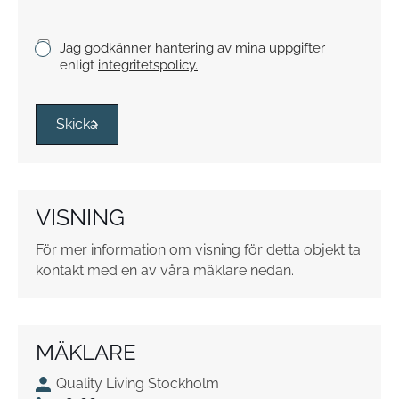
c
k
K
Jag godkänner hantering av mina uppgifter
e
r
enligt
integritetspolicy.
y
s
s
Skicka
r
u
t
o
VISNING
r
*
För mer information om visning för detta objekt ta
kontakt med en av våra mäklare nedan.
MÄKLARE
Quality Living Stockholm