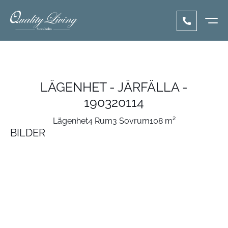
LÄGENHET - JÄRFÄLLA -
190320114
Lägenhet
4 Rum
3 Sovrum
108 m²
BILDER