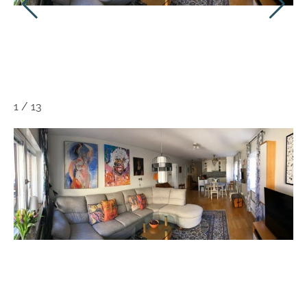
1
/
13