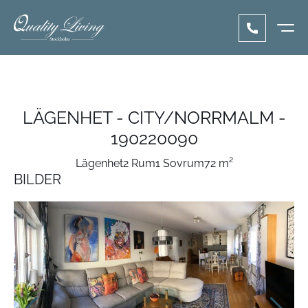
LÄGENHET - CITY/NORRMALM -
190220090
Lägenhet
2 Rum
1 Sovrum
72 m²
BILDER