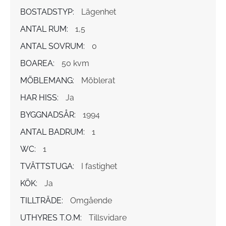
BOSTADSTYP:
Lägenhet
ANTAL RUM:
1,5
ANTAL SOVRUM:
0
BOAREA:
50 kvm
MÖBLEMANG:
Möblerat
HAR HISS:
Ja
BYGGNADSÅR:
1994
ANTAL BADRUM:
1
WC:
1
TVÄTTSTUGA:
I fastighet
KÖK:
Ja
TILLTRÄDE:
Omgående
UTHYRES T.O.M:
Tillsvidare