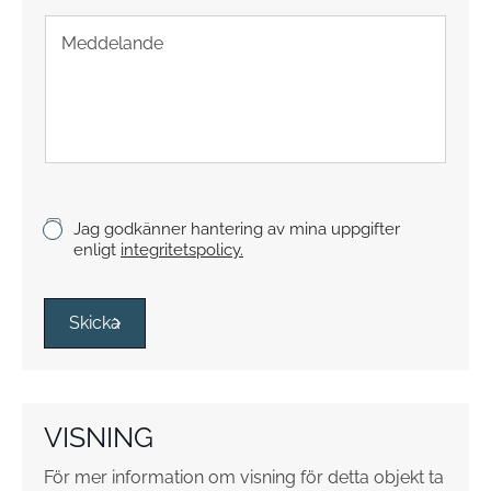
f
T
o
e
n
x
t
s
t
y
c
k
K
Jag godkänner hantering av mina uppgifter
e
r
enligt
integritetspolicy.
y
s
s
Skicka
r
u
t
o
VISNING
r
*
För mer information om visning för detta objekt ta