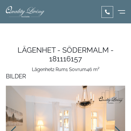
LÄGENHET - SÖDERMALM -
181116157
Lägenhet
2 Rum
1 Sovrum
46 m²
BILDER