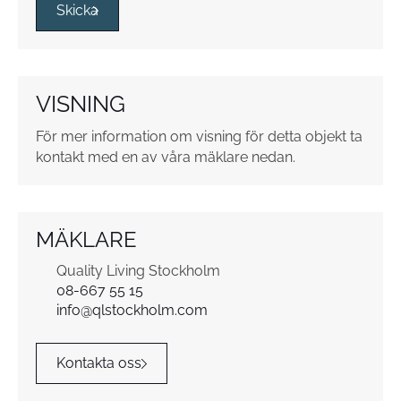
s
Skicka
r
u
t
o
VISNING
r
*
För mer information om visning för detta objekt ta
kontakt med en av våra mäklare nedan.
MÄKLARE
Quality Living Stockholm
08-667 55 15
info@qlstockholm.com
Kontakta oss