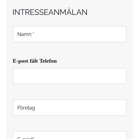
INTRESSEANMÄLAN
N
a
m
n
*
E-post fält Telefon
F
ö
r
e
t
E
a