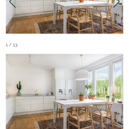
1
/
13