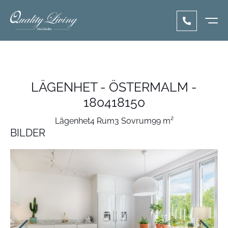
LÄGENHET - ÖSTERMALM -
180418150
Lägenhet
4 Rum
3 Sovrum
99 m²
BILDER