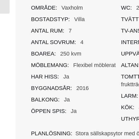
OMRÅDE:
Vaxholm
WC:
BOSTADSTYP:
Villa
TVÄTT
ANTAL RUM:
7
TV-AN
ANTAL SOVRUM:
4
INTER
BOAREA:
250 kvm
UPPVÄ
MÖBLEMANG:
Flexibel möblerat
ALTAN
HAR HISS:
Ja
TOMTT
frukttr
BYGGNADSÅR:
2016
LARM:
BALKONG:
Ja
KÖK:
ÖPPEN SPIS:
Ja
UTHYR
PLANLÖSNING:
Stora sällskapsytor med 