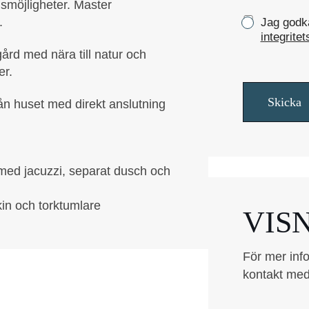
smöjligheter. Master
k
K
.
Jag godkä
e
r
integritet
y
ård med nära till natur och
s
er.
s
r
Skicka
ån huset med direkt anslutning
u
t
o
r
*
med jacuzzi, separat dusch och
kin och torktumlare
VIS
För mer info
kontakt med