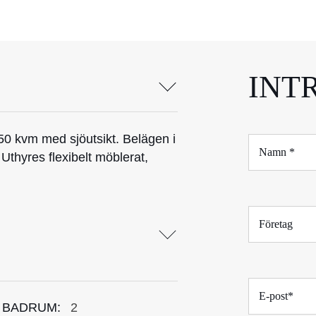
INT
50 kvm med sjöutsikt. Belägen i
N
a
Uthyres flexibelt möblerat,
m
n
*
F
ö
r
e
t
E
a
-
g
 BADRUM:
2
p