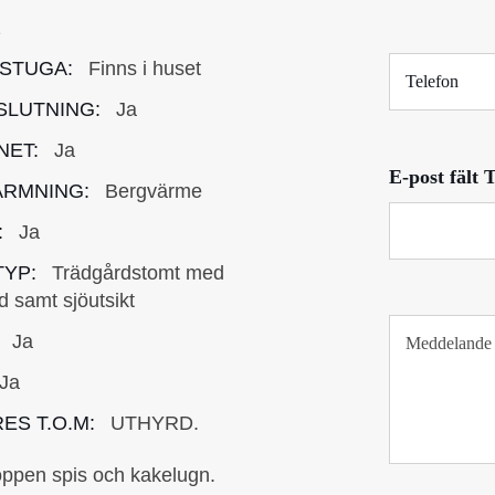
o
2
s
T
t
STUGA:
Finns i huset
e
*
SLUTNING:
Ja
l
e
NET:
Ja
f
E-post fält 
o
RMNING:
Bergvärme
n
:
Ja
YP:
Trädgårdstomt med
äd samt sjöutsikt
T
Ja
e
x
Ja
t
s
ES T.O.M:
UTHYRD.
t
y
öppen spis och kakelugn.
c