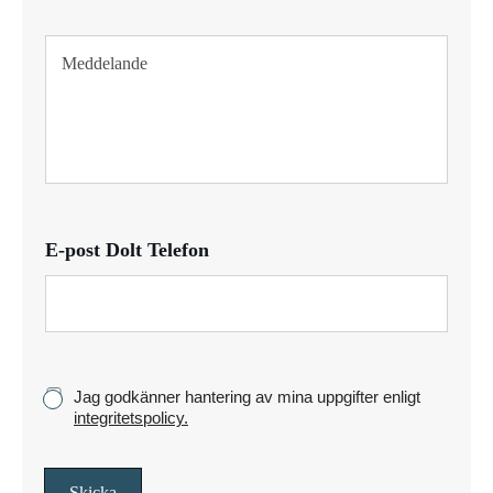
e
f
T
o
e
n
x
t
s
t
y
c
k
E-post Dolt Telefon
e
K
Jag godkänner hantering av mina uppgifter enligt
r
integritetspolicy.
y
s
s
Skicka