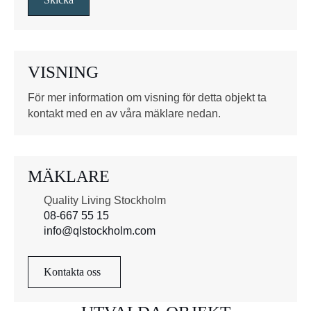
r
u
t
o
VISNING
r
*
För mer information om visning för detta objekt ta
kontakt med en av våra mäklare nedan.
MÄKLARE
Quality Living Stockholm
08-667 55 15
info@qlstockholm.com
Kontakta oss