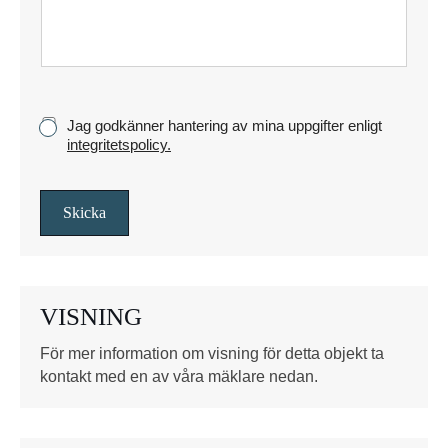
t
s
t
y
c
k
K
Jag godkänner hantering av mina uppgifter enligt
e
r
integritetspolicy.
y
s
s
Skicka
r
u
t
o
VISNING
r
*
För mer information om visning för detta objekt ta
kontakt med en av våra mäklare nedan.