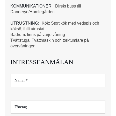
KOMMUNIKATIONER:
Direkt buss till
Danderyd/Humlegården
UTRUSTNING:
Kök: Stort kök med vedspis och
köksö, fullt utrustat
Badrum: finns på varje våning
Tvättstuga: Tvättmaskin och torktumlare på
övervåningen
INTRESSEANMÄLAN
N
a
m
n
*
F
ö
r