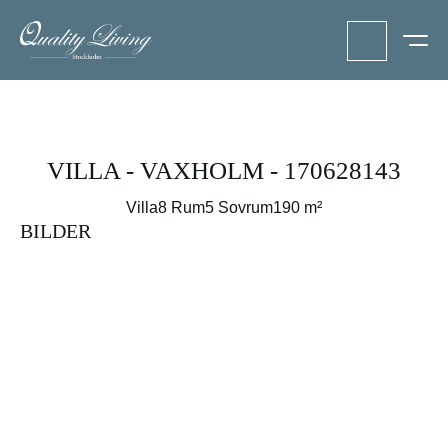
VILLA - VAXHOLM - 170628143
Villa
8 Rum
5 Sovrum
190 m²
BILDER