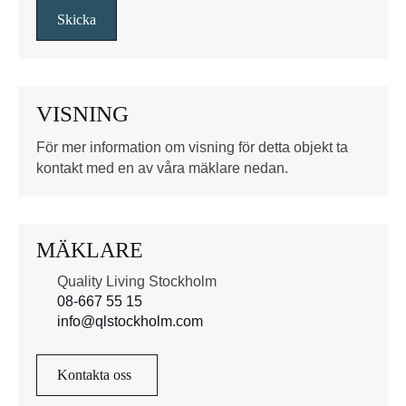
s
Skicka
r
u
t
o
VISNING
r
*
För mer information om visning för detta objekt ta
kontakt med en av våra mäklare nedan.
MÄKLARE
Quality Living Stockholm
08-667 55 15
info@qlstockholm.com
Kontakta oss