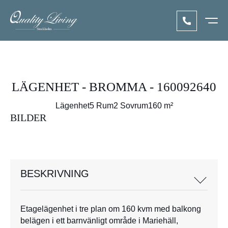
LÄGENHET - BROMMA - 160092640
Lägenhet
5 Rum
2 Sovrum
160 m²
BILDER
BESKRIVNING
Etagelägenhet i tre plan om 160 kvm med balkong
belägen i ett barnvänligt område i Mariehäll,