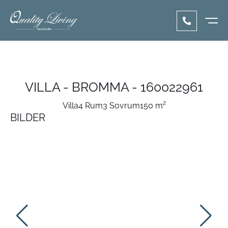
VILLA - BROMMA - 160022961
Villa
4 Rum
3 Sovrum
150 m²
BILDER