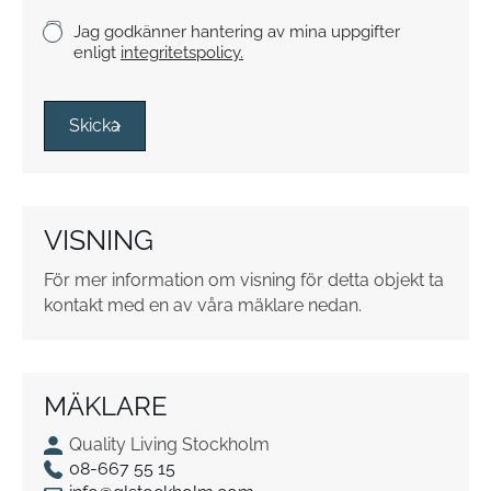
k
K
Jag godkänner hantering av mina uppgifter
e
r
enligt
integritetspolicy.
y
s
s
Skicka
r
u
t
o
VISNING
r
*
För mer information om visning för detta objekt ta
kontakt med en av våra mäklare nedan.
MÄKLARE
Quality Living Stockholm
08-667 55 15