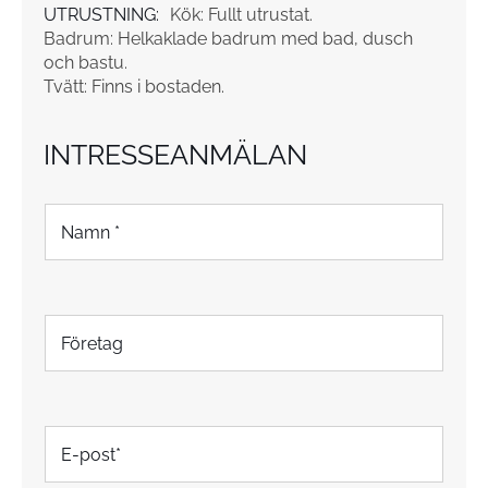
UTRUSTNING:
Kök: Fullt utrustat.
Badrum: Helkaklade badrum med bad, dusch
och bastu.
Tvätt: Finns i bostaden.
INTRESSEANMÄLAN
N
a
m
n
*
F
ö
r
e
t
E
a
-
g
p