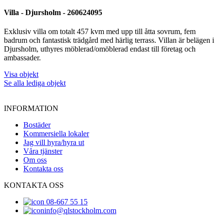
Villa - Djursholm - 260624095
Exklusiv villa om totalt 457 kvm med upp till åtta sovrum, fem
badrum och fantastisk trädgård med härlig terrass. Villan är belägen i
Djursholm, uthyres möblerad/omöblerad endast till företag och
ambassader.
Visa objekt
Se alla lediga objekt
INFORMATION
Bostäder
Kommersiella lokaler
Jag vill hyra/hyra ut
Våra tjänster
Om oss
Kontakta oss
KONTAKTA OSS
08-667 55 15
info@qlstockholm.com