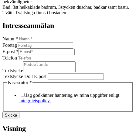
bekvämligheter.
Bad: 3st helkaklade badrum, 3stycken duschar, badkar samt bastu.
Tvätt: Tvättstuga finns i bostaden
Intresseanmälan
Namn
*
Företag
E-post
*
Telefon
Textstycke
Textstycke Dolt E-post
Kryssrutor
*
Jag godkänner hantering av mina uppgifter enligt
integritetspolicy.
Skicka
Visning