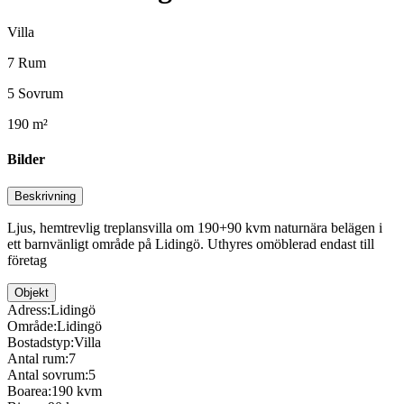
Villa
7 Rum
5 Sovrum
190 m²
Bilder
Beskrivning
Ljus, hemtrevlig treplansvilla om 190+90 kvm naturnära belägen i
ett barnvänligt område på Lidingö. Uthyres omöblerad endast till
företag
Objekt
Adress:
Lidingö
Område:
Lidingö
Bostadstyp:
Villa
Antal rum:
7
Antal sovrum:
5
Boarea:
190 kvm