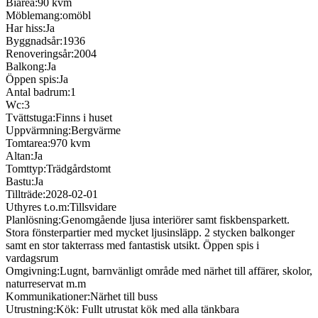
Biarea:
90 kvm
Möblemang:
omöbl
Har hiss:
Ja
Byggnadsår:
1936
Renoveringsår:
2004
Balkong:
Ja
Öppen spis:
Ja
Antal badrum:
1
Wc:
3
Tvättstuga:
Finns i huset
Uppvärmning:
Bergvärme
Tomtarea:
970 kvm
Altan:
Ja
Tomttyp:
Trädgårdstomt
Bastu:
Ja
Tillträde:
2028-02-01
Uthyres t.o.m:
Tillsvidare
Planlösning:
Genomgående ljusa interiörer samt fiskbensparkett.
Stora fönsterpartier med mycket ljusinsläpp. 2 stycken balkonger
samt en stor takterrass med fantastisk utsikt. Öppen spis i
vardagsrum
Omgivning:
Lugnt, barnvänligt område med närhet till affärer, skolor,
naturreservat m.m
Kommunikationer:
Närhet till buss
Utrustning:
Kök: Fullt utrustat kök med alla tänkbara